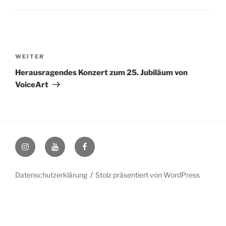
Beitragsnavigation
Nächster
WEITER
Beitrag
Herausragendes Konzert zum 25. Jubiläum von
VoiceArt
Instagram
YouTube
Facebook
Datenschutzerklärung
Stolz präsentiert von WordPress