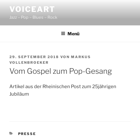
Zum
VOICEART
Inhalt
Jazz – Pop – Blues – Rock
springen
Menü
VERÖFFENTLICHT
29. SEPTEMBER 2018
VON
MARKUS
AM
VOLLENBROEKER
Vom Gospel zum Pop-Gesang
Artikel aus der Rheinischen Post zum 25jährigen
Jubiläum
KATEGORIEN
PRESSE