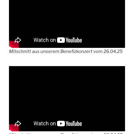
Mitschnitt aus unserem Benefizkonzert vom 26.04.25